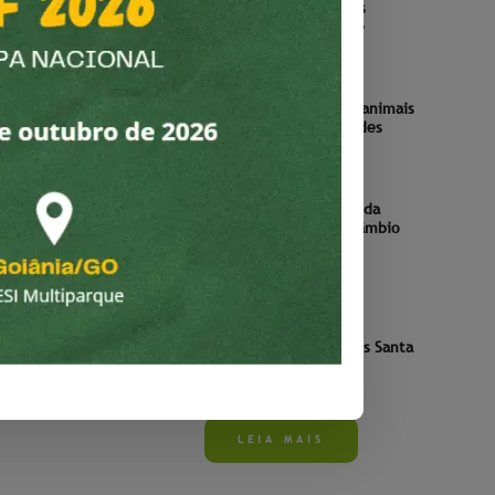
IFRN promove IV Seminário Boas
Práticas para a Sustentabilidade
3 AGOSTO 2022
Alunos do Ifac aprendem sobre animais
silvestres no Parque Chico Mendes
7 JUNHO 2022
 são
Estudante do Campus São João da
jeto
Barra é selecionada para intercâmbio
internacional
7 JUNHO 2022
Projeto França-Brasil recebe
estudantes franceses no Campus Santa
Luzia
19 MAIO 2022
LEIA MAIS