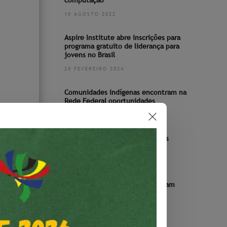
computação
10 AGOSTO 2022
Aspire Institute abre inscrições para
programa gratuito de liderança para
jovens no Brasil
28 FEVEREIRO 2024
Comunidades indígenas encontram na
Rede Federal oportunidades
19 ABRIL 2022
Pesquisa traça um panorama das
patentes depositadas no Brasil
21 JUNHO 2023
Servidores do IF Baiano pesquisam
sobre letramento em Libras
7 JUNHO 2022