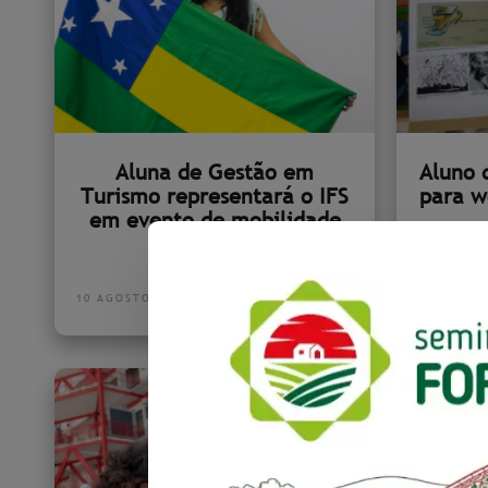
Aluna de Gestão em
Aluno 
Turismo representará o IFS
para w
em evento de mobilidade
internacional
10 AGOST
10 AGOSTO 2022
I
mini