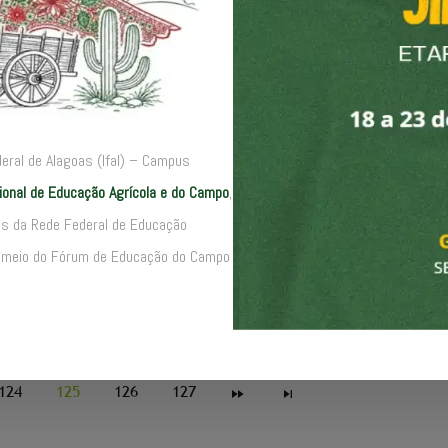
O 2022
deral de Alagoas (Ifal) – Campus
Estudantes do IFB
cional de Educação Agrícola e do Campo
,
premiados pelo pro
Afrocientista
ões da Rede Federal de Educação
por meio do Fórum de Educação do Campo
10 AGOSTO 2022
124
125
126
127