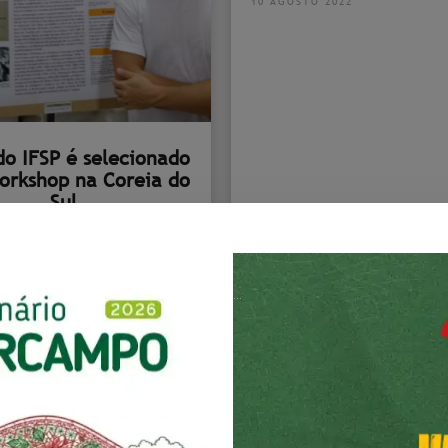
10 AGOSTO 2022
do IFSP é selecionado
orkshop na Coreia do
Sul
O 2022
...
nstituto promove
curso Como Redigir
uma Patente?