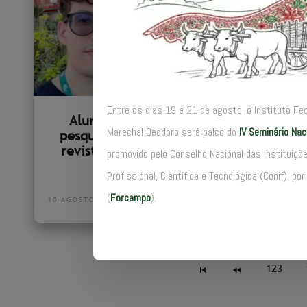
10 AGOST
Entre os dias 19 e 21 de agosto, o Instituto Fe
Alunos do IFMG terão
Marechal Deodoro será palco do
IV Seminário Na
pesquisas publicadas em
revista sobre sistemas e
promovido pelo Conselho Nacional das Instituiç
computação
Profissional, Científica e Tecnológica (Conif), 
(
Forcampo
).
10 AGOSTO 2022
123