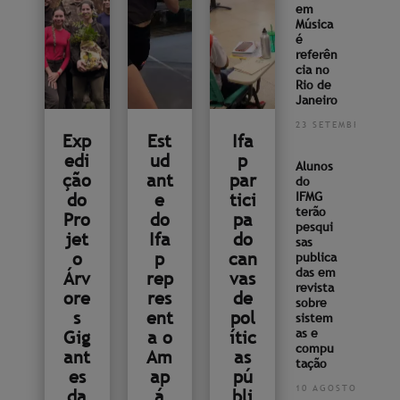
em
Música
é
referên
cia no
Rio de
Janeiro
23 SETEMBRO 2022
Exp
Est
Ifa
edi
ud
p
Alunos
ção
ant
par
do
do
e
tici
IFMG
terão
Pro
do
pa
pesqui
jet
Ifa
do
sas
o
p
can
publica
das em
Árv
rep
vas
revista
ore
res
de
sobre
s
ent
pol
sistem
as e
Gig
a o
ític
compu
ant
Am
as
tação
es
ap
pú
10 AGOSTO 2022
da
á
bli