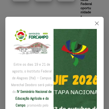
Federal
oportu
nidade
s
19 ABRIL 2022
Pesqui
...
sa
traça
um
panora
ma das
patent
es
Entre os dias 19 e 21 de
deposi
agosto, o Instituto Federal
tadas
no
de Alagoas (Ifal) – Campus
Brasil
Marechal Deodoro será palco
21 JUNHO 2023
do
IV Seminário Nacional de
Servido
Educação Agrícola e do
res do
Campo
, promovido pelo
IF