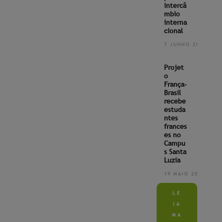
intercâ
mbio
interna
cional
7 JUNHO 2022
Projet
o
França-
Brasil
recebe
estuda
ntes
frances
es no
Campu
s Santa
Luzia
19 MAIO 2022
LE
IA
MA