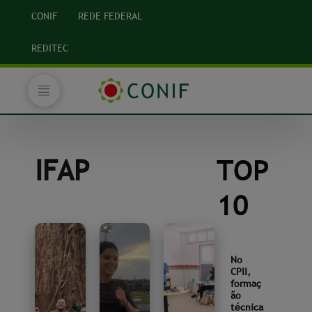
CONIF
REDE FEDERAL
REDITEC
IFAP
TOP
10
No
CPII,
formaç
ão
técnica