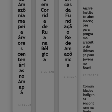
Am
em
cas
Aspire
azô
Cor
da
Institu
nia
rid
Fu
te abre
ma
a
nd
inscriç
ões
pei
de
açã
para
a
Ru
o
progra
árv
a
Re
ma
ore
na
de
gratuit
o de
s
Bél
Am
lideran
cen
gic
azô
ça para
ten
a
nic
jovens
no
ári
a
Brasil
as
6 SETEMBRO 2022
no
28 FEVEREIRO 202
6 JUNHO 2022
Am
ap
Comun
idades
á
indígen
as
encont
13 FEVEREIRO 2023
ram na
Rede