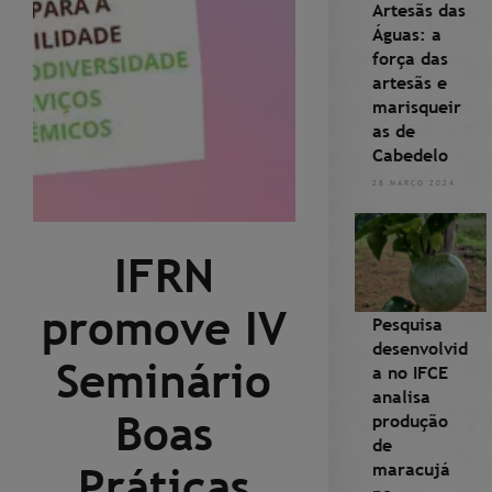
Artesãs das
Águas: a
força das
artesãs e
marisqueir
as de
Cabedelo
28 MARÇO 2024
IFRN
promove IV
Pesquisa
desenvolvid
Seminário
a no IFCE
analisa
Boas
produção
de
maracujá
Práticas