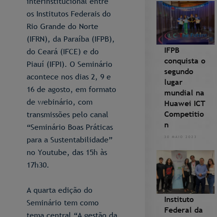
interinstitucional entre
os Institutos Federais do
Rio Grande do Norte
(IFRN), da Paraíba (IFPB),
IFPB
do Ceará (IFCE) e do
conquista o
Piauí (IFPI). O Seminário
segundo
acontece nos dias 2, 9 e
lugar
16 de agosto, em formato
mundial na
de webinário, com
Huawei ICT
Competitio
transmissões pelo canal
n
“Seminário Boas Práticas
para a Sustentabilidade”
30 MAIO 2023
no Youtube, das 15h às
17h30.
A quarta edição do
Instituto
Seminário tem como
Federal da
tema central “A gestão da