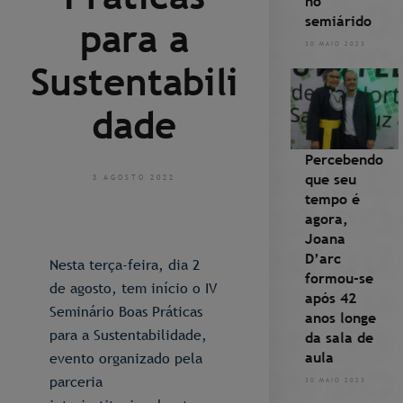
no
semiárido
para a
30 MAIO 2023
Sustentabili
dade
Percebendo
que seu
3 AGOSTO 2022
tempo é
agora,
Joana
D’arc
Nesta terça-feira, dia 2
formou-se
de agosto, tem início o IV
após 42
Seminário Boas Práticas
anos longe
para a Sustentabilidade,
da sala de
aula
evento organizado pela
parceria
30 MAIO 2023