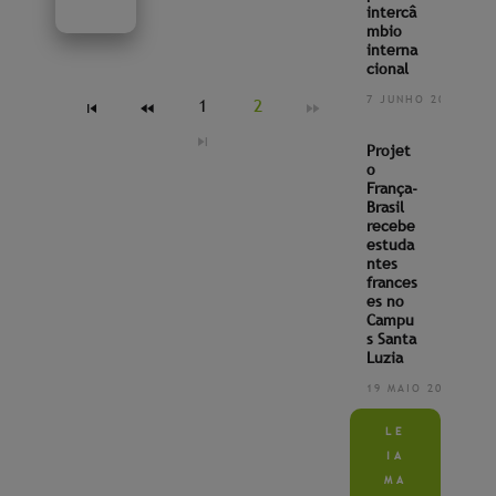
intercâ
mbio
interna
cional
7 JUNHO 2022
1
2
Projet
o
França-
Brasil
recebe
estuda
ntes
frances
es no
Campu
s Santa
Luzia
19 MAIO 2022
LE
IA
MA