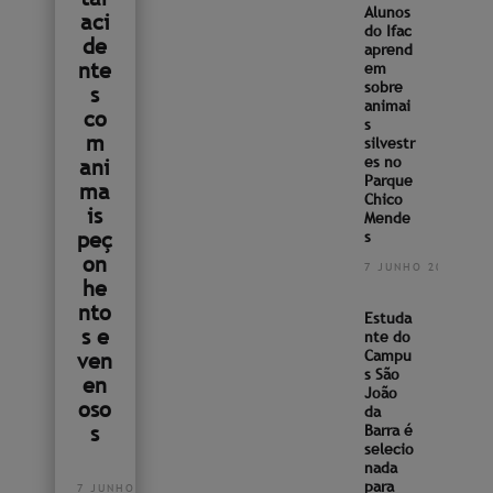
Alunos
aci
do Ifac
de
aprend
nte
em
sobre
s
animai
co
s
m
silvestr
es no
ani
Parque
ma
Chico
is
Mende
peç
s
on
7 JUNHO 2022
he
nto
Estuda
s e
nte do
Campu
ven
s São
en
João
oso
da
s
Barra é
selecio
nada
para
7 JUNHO 2022