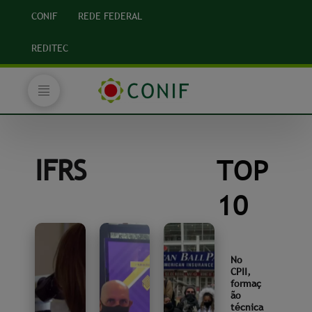
CONIF
REDE FEDERAL
REDITEC
IFRS
TOP
10
No
CPII,
formaç
ão
técnica