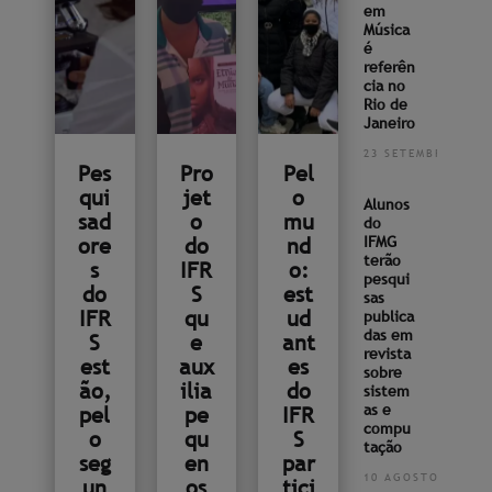
em
Música
é
referên
cia no
Rio de
Janeiro
23 SETEMBRO 2022
Pes
Pro
Pel
qui
jet
o
Alunos
sad
o
mu
do
ore
do
nd
IFMG
terão
s
IFR
o:
pesqui
do
S
est
sas
IFR
qu
ud
publica
das em
S
e
ant
revista
est
aux
es
sobre
ão,
ilia
do
sistem
as e
pel
pe
IFR
compu
o
qu
S
tação
seg
en
par
10 AGOSTO 2022
un
os
tici