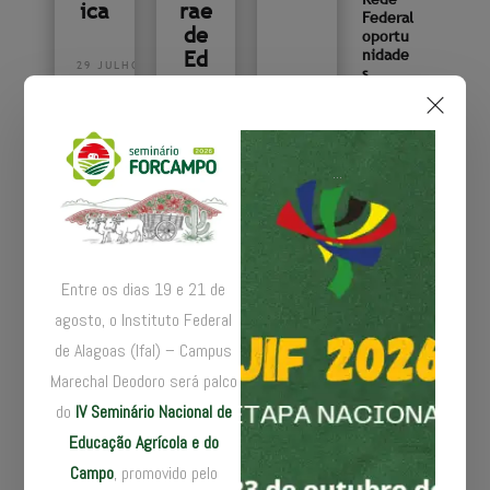
ica
rae
Federal
de
oportu
Ed
nidade
29 JULHO 2022
s
uca
ção
19 ABRIL 2022
Em
pre
Pesqui
...
sa
en
traça
de
um
dor
panora
a
ma das
patent
es
Entre os dias 19 e 21 de
deposi
25 JULHO 2022
agosto, o Instituto Federal
tadas
no
de Alagoas (Ifal) – Campus
Brasil
Marechal Deodoro será palco
21 JUNHO 2023
do
IV Seminário Nacional de
Servido
Educação Agrícola e do
res do
Campo
, promovido pelo
IF