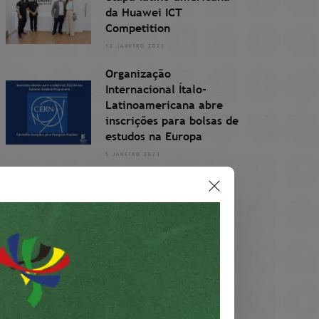
da Huawei ICT
Competition
12 JANEIRO 2023
Organização
Internacional Ítalo-
Latinoamericana abre
inscrições para bolsas de
estudos na Europa
5 JANEIRO 2023
Setembro Amarelo
valoriza a vida
30 AGOSTO 2022