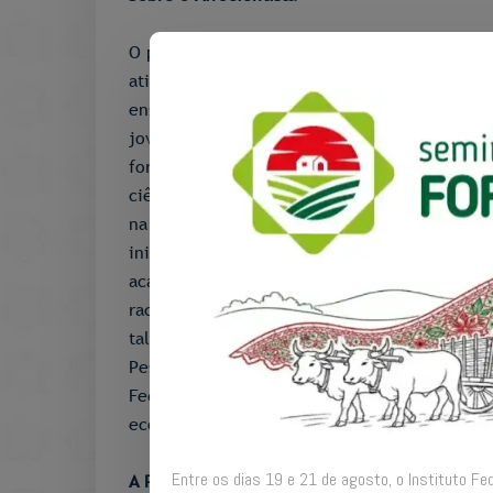
O projeto pretende avançar o debate sobre a
atividades na iniciação às práticas da ciênci
ensino, pesquisa e extensão e o conhecimento
jovens para processos seletivos com o intuito
formulados fóruns de discussão com temática
ciência, núcleo de estudos, palestras e outro
na academia e à sua autoafirmação em torno 
iniciativa é pensada como uma proposta de a
acadêmico. O projeto de extensão Afrocientis
racial na Universidade inicia este ano com at
talentos, estudantes negros do ensino médio. 
Pesquisadores Negros (ABPN) e o Núcleo de E
Federal do Amazonas (Ufam), o programa possu
economicamente baixas e de escolas públicas d
Entre os dias 19 e 21 de agosto, o Instituto Fe
A Premiação