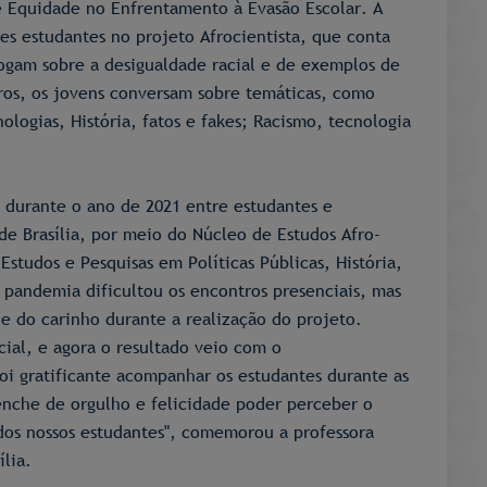
de Equidade no Enfrentamento à Evasão Escolar. A
ses estudantes no projeto Afrocientista, que conta
gam sobre a desigualdade racial e de exemplos de
ros, os jovens conversam sobre temáticas, como
logias, História, fatos e fakes; Racismo, tecnologia
s durante o ano de 2021 entre estudantes e
de Brasília, por meio do Núcleo de Estudos Afro-
Estudos e Pesquisas em Políticas Públicas, História,
 pandemia dificultou os encontros presenciais, mas
 e do carinho durante a realização do projeto.
cial, e agora o resultado veio com o
i gratificante acompanhar os estudantes durante as
enche de orgulho e felicidade poder perceber o
dos nossos estudantes", comemorou a professora
ília.