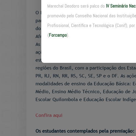
Marechal Deodoro será palco do
IV Seminário Na
O I Prêmio Estratégias de Equidade no Enfren
promovido pelo Conselho Nacional das Instituiç
para a permanência na Educação Básica, uma i
Profissional, Científica e Tecnológica (Conif), 
do Instituto Unibanco, foi dirigido aos estud
(
Forcampo
).
Afrocientista.
As oito iniciativas selecionadas na premiação
ações que buscam reverter os impactos da pan
estudantes da Educação Básica. Para esse prê
regiões do Brasil, com a participação dos Es
PR, RJ, RN, RR, RS, SC, SE, SP e o DF. As açõ
modalidades de ensino da Educação Básica: Ed
Médio, Ensino Médio Técnico, Educação de Jo
Escolar Quilombola e Educação Escolar Indíg
Confira aqui
Os estudantes contemplados pela premiação: