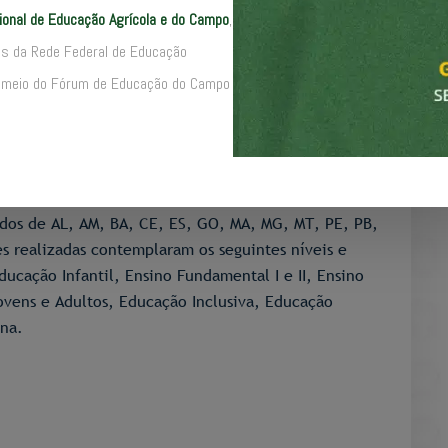
cional de Educação Agrícola e do Campo
,
tamento à Evasão Escolar: implicações da Covid-19
ões da Rede Federal de Educação
niciativa de Geledés – Instituto da Mulher Negra e
por meio do Fórum de Educação do Campo
antes do IFB Campus Brasília na realização do projeto
 têm por objetivo identificar, reconhecer e difundir
demia de covid-19 na trajetória escolar de
mio, foram recebidas 65 propostas de todas as
tados de AL, AM, BA, CE, ES, GO, MA, MG, MT, PE, PB,
es realizadas contemplaram os seguintes níveis e
ucação Infantil, Ensino Fundamental I e II, Ensino
vens e Adultos, Educação Inclusiva, Educação
ena.