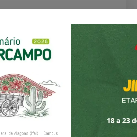
 presença negra na Universidade, fomentando suas
a e fazendo entender a esses alunos a dinâmica entre
 da rotina acadêmica, e trabalhar a preparação dos
...
 de ingresso na Universidade. Para isso, serão
s direcionadas ao debate da presença negra na
s. A intenção é incentivar os alunos ao engajamento
de suas identidades como pessoas negras. A
ção afirmativa de identidade negra no espaço
ta — Experiências Educativas de Igualdade Étnico-
ividades voltadas para a potencialização de jovens
Uma parceria entre a Associação Brasileira de
studos Afro-Indígena (NEAINC) da Universidade
i alunos bolsistas, oriundos de classes
a capital e do interior do país.
deral de Alagoas (Ifal) – Campus