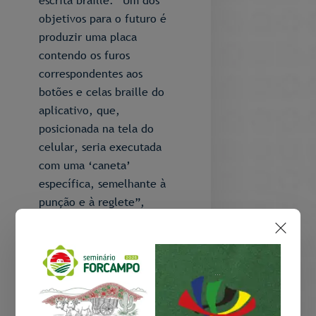
escrita braille. “Um dos
objetivos para o futuro é
produzir uma placa
contendo os furos
correspondentes aos
botões e celas braille do
aplicativo, que,
posicionada na tela do
celular, seria executada
com uma ‘caneta’
específica, semelhante à
punção e à reglete”,
explica. “Dessa forma, o
aplicativo poderá ser
utilizado de modo
...
análogo ao processo de
escrita em braille, no
qual os usuários realizam