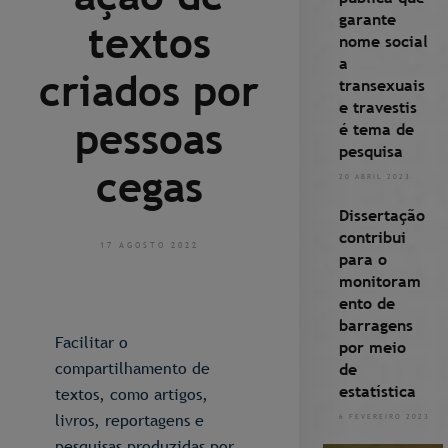
garante
textos
nome social
a
criados por
transexuais
e travestis
pessoas
é tema de
pesquisa
cegas
20 ABRIL 2023
Dissertação
contribui
17 AGOSTO 2022
para o
monitoram
ento de
barragens
Facilitar o
por meio
compartilhamento de
de
estatística
textos, como artigos,
livros, reportagens e
6 FEVEREIRO 2023
pesquisas produzidas por