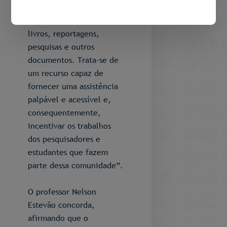
visuais possam escrever e
publicar seus artigos,
livros, reportagens,
pesquisas e outros
documentos. Trata-se de
um recurso capaz de
fornecer uma assistência
palpável e acessível e,
consequentemente,
incentivar os trabalhos
dos pesquisadores e
estudantes que fazem
parte dessa comunidade”.
O professor Nelson
Estevão concorda,
afirmando que o