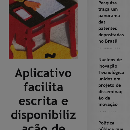
Pesquisa
traça um
panorama
das
patentes
depositadas
no Brasil
21 JUNHO 2023
Núcleos de
Inovação
Aplicativo
Tecnológica
unidos em
facilita
projeto de
disseminaç
escrita e
ão da
inovação
disponibiliz
19 MAIO 2023
Política
ação de
pública que