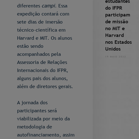
estudantes
diferentes
campi
. Essa
do IFPR
expedição contará com
participam
de missão
sete dias de imersão
no MIT e
técnico-científica em
Harvard
Harvard e MIT. Os alunos
nos Estados
estão sendo
Unidos
acompanhados pela
19 MAIO 2022
Assessoria de Relações
Internacionais do IFPR,
alguns pais dos alunos,
além de diretores gerais.
A jornada dos
participantes será
viabilizada por meio da
metodologia de
autofinanciamento, assim