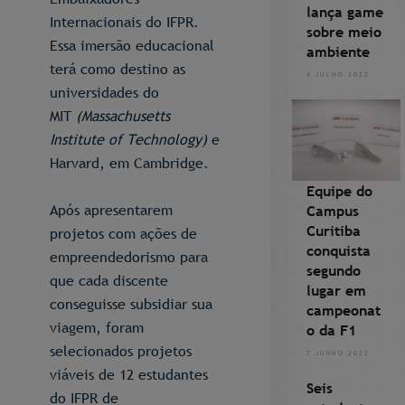
lança game
Internacionais do IFPR.
sobre meio
Essa imersão educacional
ambiente
terá como destino as
4 JULHO 2022
universidades do
MIT
(Massachusetts
Institute of Technology)
e
Harvard, em Cambridge.
Equipe do
Após apresentarem
Campus
Curitiba
projetos com ações de
conquista
empreendedorismo para
segundo
que cada discente
lugar em
conseguisse subsidiar sua
campeonat
viagem, foram
o da F1
selecionados projetos
7 JUNHO 2022
viáveis de 12 estudantes
Seis
do IFPR de