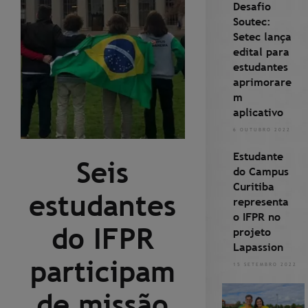
Desafio
Soutec:
Setec lança
edital para
estudantes
aprimorare
m
aplicativo
6 OUTUBRO 2022
Estudante
Seis
do Campus
Curitiba
estudantes
representa
o IFPR no
do IFPR
projeto
Lapassion
participam
15 SETEMBRO 2022
de missão