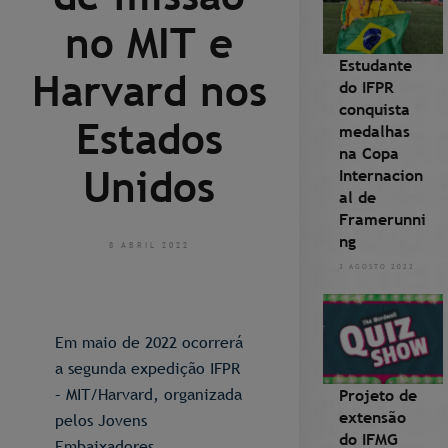
no MIT e
Estudante
Harvard nos
do IFPR
conquista
Estados
medalhas
na Copa
Unidos
Internacion
al de
Framerunni
ng
8 ABRIL 2022
3 AGOSTO 2022
Em maio de 2022 ocorrerá
a segunda expedição IFPR
– MIT/Harvard, organizada
Projeto de
extensão
pelos Jovens
do IFMG
Embaixadores