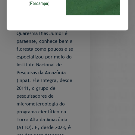
(
Forcampo
).
Quem é Cleo Quaresma?
O professor Cleo
Quaresma Dias Júnior é
paraense, conhece bem a
floresta como poucos e se
especializou por meio do
Instituto Nacional de
Pesquisas da Amazônia
(Inpa). Ele integra, desde
20111, o grupo de
pesquisadores de
micrometereologia do
programa científico da
Torre Alta da Amazônia
(ATTO). E, desde 2023, é