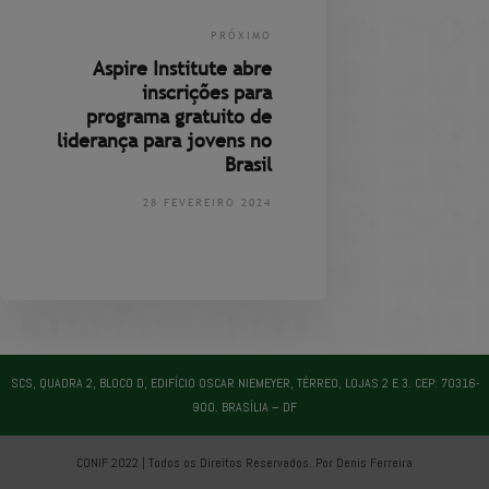
PRÓXIMO
Aspire Institute abre
inscrições para
programa gratuito de
liderança para jovens no
Brasil
28 FEVEREIRO 2024
SCS, QUADRA 2, BLOCO D, EDIFÍCIO OSCAR NIEMEYER, TÉRREO, LOJAS 2 E 3. CEP: 70316-
900. BRASÍLIA – DF
CONIF 2022 | Todos os Direitos Reservados. Por Denis Ferreira