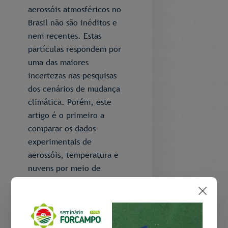
aerossóis atmosféricos no
Brasil não são inéditos e
nem recentes. Estas
partículas respondem por
uma das maiores
incertezas nas pesquisas
dos cenários de mudança
climática. Porém, este
artigo é o primeiro a
comparar os dados
experimentais de
aerossóis, temperatura e
nuvens por meio de
simulações oriundas de
modelos climáticos
globais. Graças ao
monitoramento de longo
...