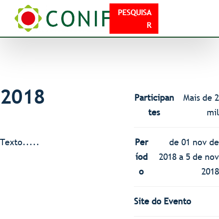
PESQUISA
R
2018
Participan
Mais de 2
tes
mil
Texto.....
Per
de 01 nov de
íod
2018 a 5 de nov
o
2018
Site do Evento