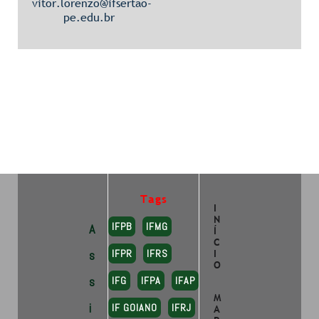
vitor.lorenzo@ifsertao-
pe.edu.br
Tags
I
N
IFPB
IFMG
A
Í
C
s
IFPR
IFRS
I
O
s
IFG
IFPA
IFAP
M
i
IF GOIANO
IFRJ
A