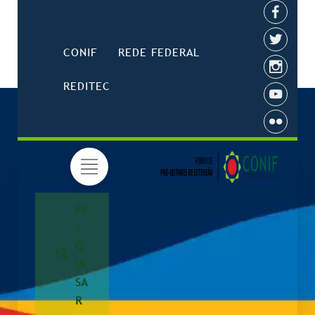
CONIF
REDE FEDERAL
REDITEC
PE
S
Q
UI
SA
R