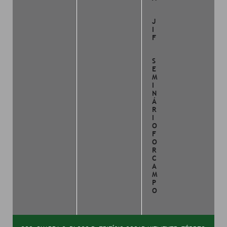
J
I
F
S
E
M
I
N
Á
R
I
O
F
O
R
C
A
M
P
O