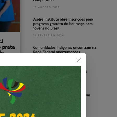
computação
10 AGOSTO 2022
Aspire Institute abre inscrições para
programa gratuito de liderança para
jovens no Brasil
28 FEVEREIRO 2024
RJ
 prata
Comunidades indígenas encontram na
de
Rede Federal oportunidades
nésia
19 ABRIL 2022
Pesquisa traça um panorama das
patentes depositadas no Brasil
21 JUNHO 2023
Servidores do IF Baiano pesquisam
sobre letramento em Libras
7 JUNHO 2022