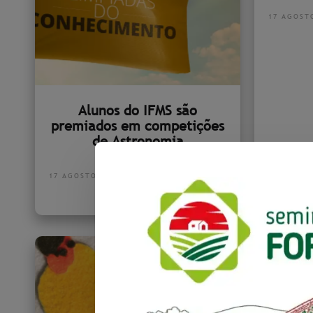
17 AGOST
Alunos do IFMS são
premiados em competições
de Astronomia
17 AGOSTO 2022