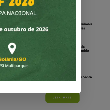
IFRN promove IV Seminário Boas
Práticas para a Sustentabilidade
3 AGOSTO 2022
Alunos do Ifac aprendem sobre animais
silvestres no Parque Chico Mendes
7 JUNHO 2022
ecebe
Estudante do Campus São João da
 de
Barra é selecionada para intercâmbio
a do
internacional
lis
7 JUNHO 2022
Projeto França-Brasil recebe
estudantes franceses no Campus Santa
Luzia
19 MAIO 2022
LEIA MAIS