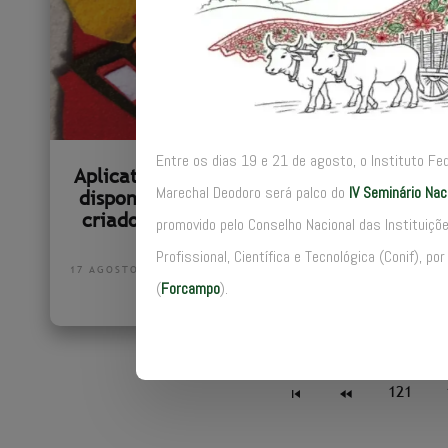
Entre os dias 19 e 21 de agosto, o Instituto Fe
Aplicativo facilita escrita e
IFMG p
Marechal Deodoro será palco do
IV Seminário Na
disponibilização de textos
Bom-se
criados por pessoas cegas
resid
promovido pelo Conselho Nacional das Instituiç
Profissional, Científica e Tecnológica (Conif), 
17 AGOSTO 2022
(
Forcampo
).
17 AGOST
121