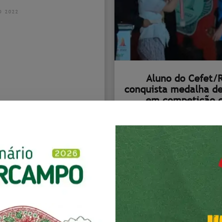
O 2022
Aluno do Cefet/
conquista medalha de
em competição 
informática na Indo
17 AGOSTO 2022
...