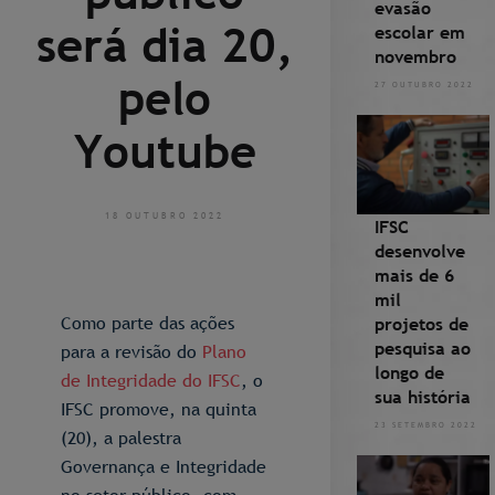
evasão
será dia 20,
escolar em
novembro
pelo
27 OUTUBRO 2022
Youtube
18 OUTUBRO 2022
IFSC
desenvolve
mais de 6
mil
Como parte das ações
projetos de
pesquisa ao
para a revisão do
Plano
longo de
de Integridade do IFSC
, o
sua história
IFSC promove, na quinta
23 SETEMBRO 2022
(20), a palestra
Governança e Integridade