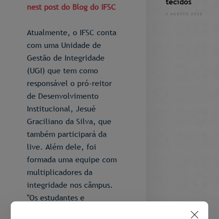
tecidos
nest post do Blog do IFSC
3 AGOSTO 2022
Atualmente, o IFSC conta
com uma Unidade de
Gestão de Integridade
(UGI) que tem como
responsável o pró-reitor
de Desenvolvimento
Institucional, Jesué
Graciliano da Silva, que
também participará da
live. Além dele, foi
formada uma equipe com
multiplicadores da
integridade nos câmpus.
"Os estudantes e
servidores estão nos