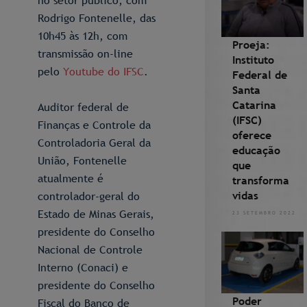
no setor público, com
Rodrigo Fontenelle, das
10h45 às 12h, com
Proeja:
transmissão on-line
Instituto
pelo
Youtube do IFSC
.
Federal de
Santa
Catarina
Auditor federal de
(IFSC)
Finanças e Controle da
oferece
Controladoria Geral da
educação
União, Fontenelle
que
atualmente é
transforma
vidas
controlador-geral do
Estado de Minas Gerais,
23 SETEMBRO 2022
presidente do Conselho
Nacional de Controle
Interno (Conaci) e
presidente do Conselho
Poder
Fiscal do Banco de