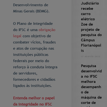
Judiciário
Desenvolvimento de
recebe
Minas Gerais (BDMG).
carro
elétrico
O Plano de Integridade
Zoe de
projeto de
do IFSC é uma
obrigação
pesquisa do
legal
com objetivo de
Câmpus
combater vícios, fraudes
Florianópol
e atos de corrupção nas
is
instituições públicas
17 AGOSTO 2022
federais por meio do
Pesquisa
reforço à conduta íntegra
desenvolvid
de servidores,
a no IFSC
fornecedores e cidadãos
melhora
ligados às instituições.
desempenh
o de
máquina de
Entenda melhor o papel
corte de
da integridade no IFSC