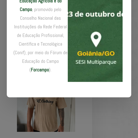
Educação Agrícola e do
o processo de
Campo
, promovido pelo
naturalização, ele
Conselho Nacional das
encontrou no curso do IFS
Instituições da Rede Federal
não apenas uma
exigência burocrática,
de Educação Profissional,
mas uma experiência de
Científica e Tecnológica
aprendizado significativa.
(Conif), por meio do Fórum de
Educação do Campo
(
Forcampo
).