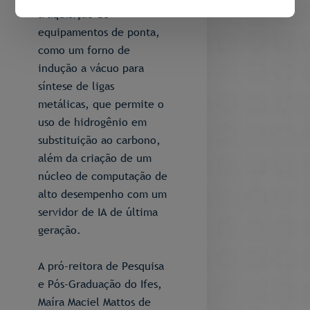
a aquisição de
equipamentos de ponta,
como um forno de
indução a vácuo para
síntese de ligas
metálicas, que permite o
uso de hidrogênio em
substituição ao carbono,
além da criação de um
núcleo de computação de
alto desempenho com um
servidor de IA de última
geração.
A pró-reitora de Pesquisa
e Pós-Graduação do Ifes,
Maíra Maciel Mattos de