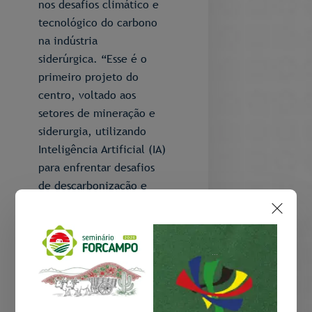
nos desafios climático e
tecnológico do carbono
na indústria
siderúrgica. “Esse é o
primeiro projeto do
centro, voltado aos
setores de mineração e
siderurgia, utilizando
Inteligência Artificial (IA)
para enfrentar desafios
de descarbonização e
eficiência energética em
busca do ‘Aço Verde',
explica Karin.
...
“Há mais de uma rota
para a transição para a