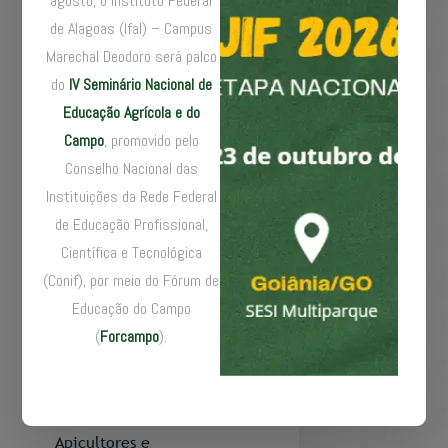
por meio do Laboratório
agosto, o Instituto Federal
de Inovação em
de Alagoas (Ifal) – Campus
Desenvolvimento
Marechal Deodoro será palco
Regional e
do
IV Seminário Nacional de
Empreendedorismo
Educação Agrícola e do
(Lidere), e envolve
Campo
, promovido pelo
professores da área de
Conselho Nacional das
Administração do IFSC
Instituições da Rede Federal
Câmpus Lages,
de Educação Profissional,
professores do Instituto
Científica e Tecnológica
Politécnico de Beja
(Conif), por meio do Fórum de
(IPBeja) de Portugal,
Educação do Campo
além de docentes e
(
Forcampo
).
dirigentes de instituições
parceiras. A anuência e
colaboração da Federação
das Associações de
Apicultores e