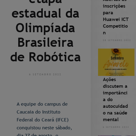
inscrições
estadual da
para
Huawei ICT
Olimpíada
Competitio
n
Brasileira
28 SETEMBRO 2022
de Robótica
6 SETEMBRO 2022
Ações
discutem a
importânci
a do
A equipe do campus de
autocuidad
Caucaia do Instituto
o na saúde
mental
Federal do Ceará (IFCE)
conquistou neste sábado,
6 SETEMBRO 2022
dia 27 de agosto, o