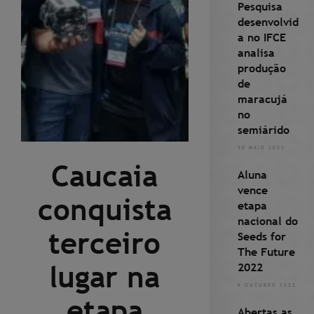
Pesquisa
desenvolvid
a no IFCE
analisa
produção
de
maracujá
no
semiárido
30 MAIO 2023
Caucaia
Aluna
vence
conquista
etapa
nacional do
terceiro
Seeds for
The Future
lugar na
2022
6 OUTUBRO 2022
etapa
Abertas as