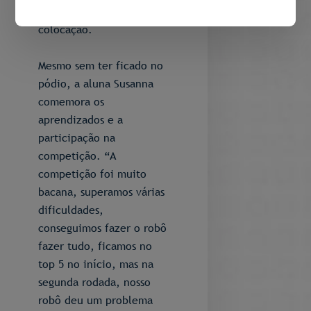
conquistou a 14ª
colocação.
Mesmo sem ter ficado no
pódio, a aluna Susanna
comemora os
aprendizados e a
participação na
competição. “A
competição foi muito
bacana, superamos várias
dificuldades,
conseguimos fazer o robô
fazer tudo, ficamos no
top 5 no início, mas na
segunda rodada, nosso
robô deu um problema