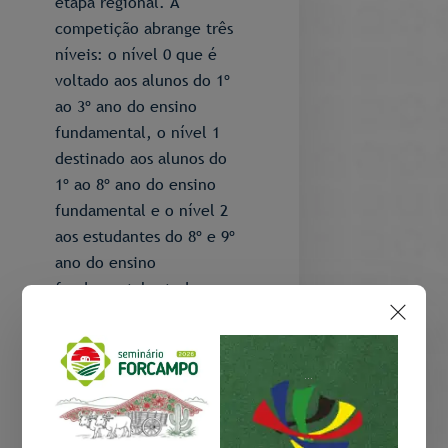
etapa regional. A
competição abrange três
níveis: o nível 0 que é
voltado aos alunos do 1º
ao 3º ano do ensino
fundamental, o nível 1
destinado aos alunos do
1º ao 8º ano do ensino
fundamental e o nível 2
aos estudantes do 8º e 9º
ano do ensino
fundamental e todos os
alunos do ensino médio
ou técnico.
...
O campus de Caucaia
também foi representado
por outras duas equipes