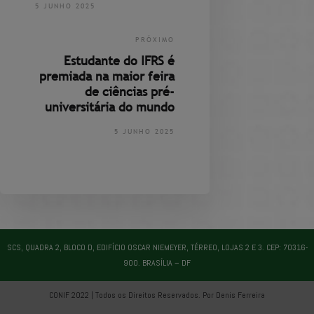
5 JUNHO 2025
PRÓXIMO
Estudante do IFRS é
premiada na maior feira
de ciências pré-
universitária do mundo
5 JUNHO 2025
SCS, QUADRA 2, BLOCO D, EDIFÍCIO OSCAR NIEMEYER, TÉRREO, LOJAS 2 E 3. CEP: 70316-
900. BRASÍLIA – DF
CONIF 2022 | Todos os Direitos Reservados. Por Denis Ferreira