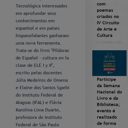
com
Tecnológica interessados
poemas
em aprofundar seus
criados no
conhecimentos em
IV Circuito
espanhol e em países
de Arte e
Cultura
hispanofalantes ganharam
uma nova ferramenta.
27 OUTUBRO 2022
Trata-se do livro "Píldoras
de Español - cultura en la
clase de ELE I y II",
escrito pelas docentes
Participe
Júlia Medeiros de Omena
da Semana
e Elaine dos Santos Sgarbi
Nacional do
do Instituto Federal de
Livro e da
Alagoas (IFAL) e Flávia
Biblioteca;
Karolina Lima Duarte,
evento é
realizado
professora do Instituto
de forma
Federal de São Paulo