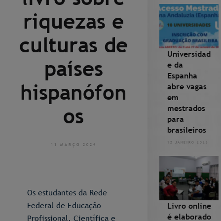
riquezas e
culturas de
Universidad
países
e da
Espanha
hispanófon
abre vagas
em
mestrados
os
para
brasileiros
12 JANEIRO 2023
11 MARÇO 2024
Os estudantes da Rede
Federal de Educação
Livro online
é elaborado
Profissional, Científica e