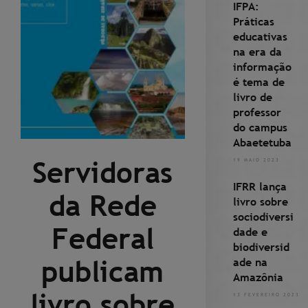
IFPA:
Práticas
educativas
na era da
informação
é tema de
livro de
professor
do campus
Abaetetuba
Servidoras
19 MAIO 2023
IFRR lança
da Rede
livro sobre
sociodiversi
Federal
dade e
biodiversid
publicam
ade na
Amazônia
livro sobre
13 FEVEREIRO 2023