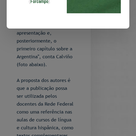
potencial para a
(
Forcampo
).
construção do livro. Com
base nessa observação,
criamos uma
apresentação e,
posteriormente, o
primeiro capítulo sobre a
Argentina", conta Calviño
(foto abaixo).
A proposta dos autores é
que a publicação possa
ser utilizada pelos
docentes da Rede Federal
como uma referência nas
aulas de cursos de língua
e cultura hispânica, como
textos complementares