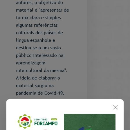
autores, o objetivo do
material é "apresentar de
forma clara e simples
algumas referências
culturais dos países de
língua espanhola e
destina-se a um vasto
público interessado na
aprendizagem
intercultural da mesma".
A ideia de elaborar o
material surgiu na
pandemia de Covid-19.
...