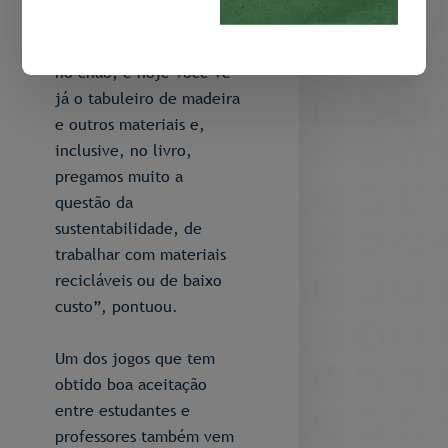
continente. “Alguns eram
jogados na terra, cavados
no chão, e hoje você vê
já o tabuleiro de madeira
e outros materiais e,
inclusive, no livro,
pregamos muito a
questão da
sustentabilidade, de
trabalhar com materiais
recicláveis ou de baixo
custo”, pontuou.
Um dos jogos que tem
obtido boa aceitação
entre estudantes e
professores também vem