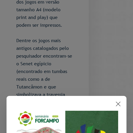
dos jogos em versão
tamanho A4 (modelo
print and play) que
podem ser impressos.
Dentre os jogos mais
antigos catalogados pelo
pesquisador encontram-se
o Senet egípicio
(encontrado em tumbas
reais como a de
Tutancâmon e que
simbolizava a travessia
espiritual) e o Jogo Real
de Ur mesopotâmico
(utilizado por nobres e
...
plebeus).