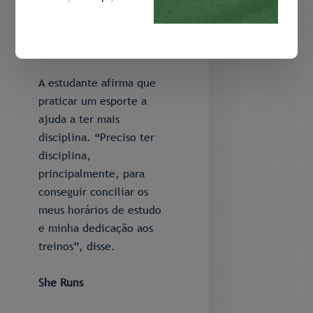
passaporte e
documentação para a
discente.
A estudante afirma que
praticar um esporte a
ajuda a ter mais
disciplina. “Preciso ter
disciplina,
principalmente, para
conseguir conciliar os
meus horários de estudo
e minha dedicação aos
treinos”, disse.
She Runs