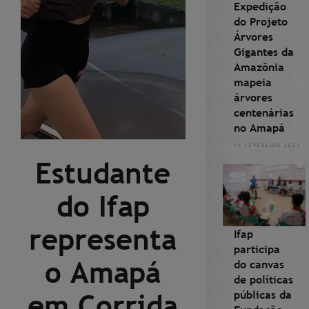
Expedição
do Projeto
Árvores
Gigantes da
Amazônia
mapeia
árvores
centenárias
no Amapá
13 FEVEREIRO 2023
Estudante
do Ifap
representa
Ifap
participa
o Amapá
do canvas
de políticas
públicas da
em Corrida