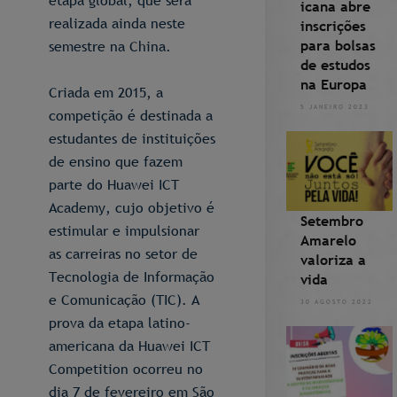
etapa global, que será
icana abre
realizada ainda neste
inscrições
para bolsas
semestre na China.
de estudos
na Europa
Criada em 2015, a
5 JANEIRO 2023
competição é destinada a
estudantes de instituições
de ensino que fazem
parte do Huawei ICT
Academy, cujo objetivo é
Setembro
estimular e impulsionar
Amarelo
as carreiras no setor de
valoriza a
Tecnologia de Informação
vida
e Comunicação (TIC). A
30 AGOSTO 2022
prova da etapa latino-
americana da Huawei ICT
Competition ocorreu no
dia 7 de fevereiro em São