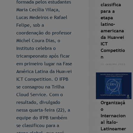
formada pelos estudantes
classifica
Maria Cecília Vilaça,
para a
Lucas Medeiros e Rafael
etapa
latino-
Felipe, sob a
americana
coordenação do professor
da Huawei
Michel Coura Dias, o
ICT
Instituto celebra o
Competitio
tricampeonato após ficar
n
em primeiro lugar na Fase
12 JANEIRO 2023
América Latina da Huawei
ICT Competition. O IFPB
se consagrou na Trilha
Cloud Service. Com o
resultado, divulgado
Organizaçã
o
nessa quarta-feira (22), a
Internacion
equipe do IFPB também
al Ítalo-
se classificou para a
Latinoamer