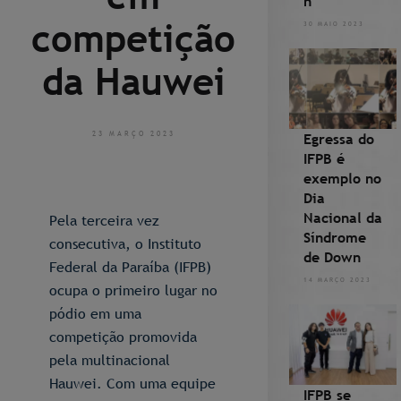
n
competição
30 MAIO 2023
da Hauwei
23 MARÇO 2023
Egressa do
IFPB é
exemplo no
Dia
Nacional da
Pela terceira vez
Síndrome
consecutiva, o Instituto
de Down
Federal da Paraíba (IFPB)
14 MARÇO 2023
ocupa o primeiro lugar no
pódio em uma
competição promovida
pela multinacional
Hauwei. Com uma equipe
IFPB se