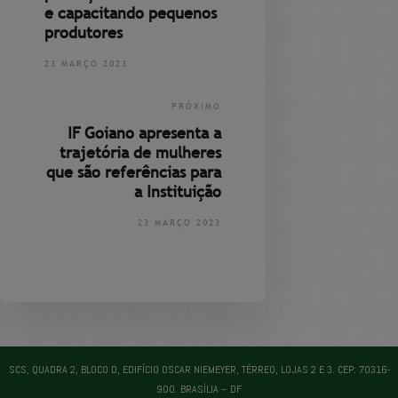
e capacitando pequenos
produtores
23 MARÇO 2023
PRÓXIMO
IF Goiano apresenta a
trajetória de mulheres
que são referências para
a Instituição
23 MARÇO 2023
SCS, QUADRA 2, BLOCO D, EDIFÍCIO OSCAR NIEMEYER, TÉRREO, LOJAS 2 E 3. CEP: 70316-
900. BRASÍLIA – DF