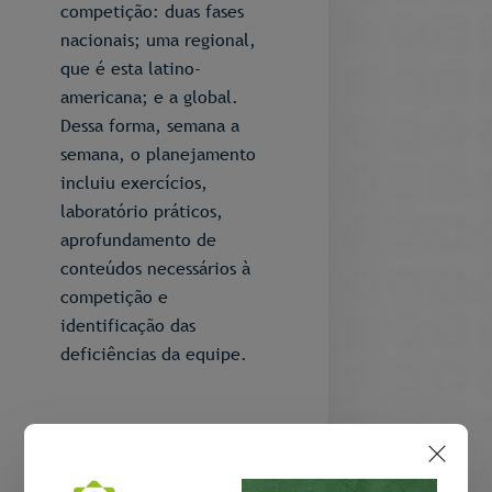
competição: duas fases
nacionais; uma regional,
que é esta latino-
americana; e a global.
Dessa forma, semana a
semana, o planejamento
incluiu exercícios,
laboratório práticos,
aprofundamento de
conteúdos necessários à
competição e
identificação das
deficiências da equipe.