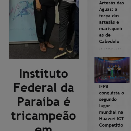
Artesãs das
Águas: a
força das
artesãs e
marisqueir
as de
Cabedelo
28 MARÇO 2024
Instituto
Federal da
IFPB
conquista o
Paraíba é
segundo
lugar
tricampeão
mundial na
Huawei ICT
Competitio
em