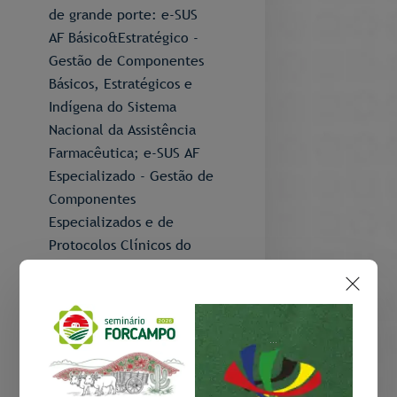
de grande porte: e-SUS
AF Básico&Estratégico -
Gestão de Componentes
Básicos, Estratégicos e
Indígena do Sistema
Nacional da Assistência
Farmacêutica; e-SUS AF
Especializado - Gestão de
Componentes
Especializados e de
Protocolos Clínicos do
Sistema Nacional da
Assistência
Farmacêutica; e-SUS AF
Offline - Gestão offline
...
de Componente do
Sistema Nacional de