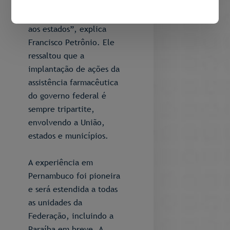
comunidades indígenas,
está sendo apresentada
aos estados”, explica
Francisco Petrônio. Ele
ressaltou que a
implantação de ações da
assistência farmacêutica
do governo federal é
sempre tripartite,
envolvendo a União,
estados e municípios.
A experiência em
Pernambuco foi pioneira
e será estendida a todas
as unidades da
Federação, incluindo a
Paraíba em breve. A