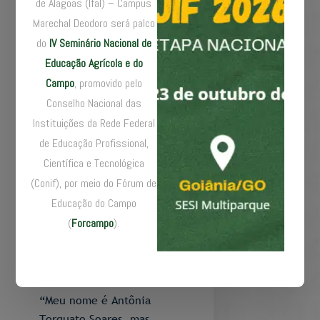
eu quero o melhor para o
de Alagoas (Ifal) – Campus
meu. Nós somos muito
Marechal Deodoro será palco
bem recebidos no IFPB e
do
IV Seminário Nacional de
eu vejo a escola como
Educação Agrícola e do
uma oportunidade para o
Campo
, promovido pelo
meu filho no futuro”.
Conselho Nacional das
Instituições da Rede Federal
Tradição e
de Educação Profissional,
transformação: Dona
Científica e Tecnológica
Nena encontra no
(Conif), por meio do Fórum de
artesanato caminhos para
Educação do Campo
fortalecer a identidade
(
Forcampo
).
cigana e ampliar
oportunidades na
comunidade
“Meu nome é Antônia
Torquato Soares, mas