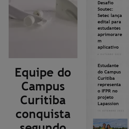
Desafio
Soutec:
Setec lança
edital para
estudantes
aprimorare
m
aplicativo
6 OUTUBRO 2022
Estudante
Equipe do
do Campus
Curitiba
Campus
representa
o IFPR no
Curitiba
projeto
Lapassion
conquista
15 SETEMBRO 2022
segundo