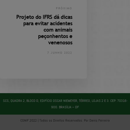
PRÓXIMO
Projeto do IFRS dá dicas
para evitar acidentes
com animais
peçonhentos e
venenosos
7 JUNHO 2022
SCS, QUADRA 2, BLOCO D, EDIFÍCIO OSCAR NIEMEYER, TÉRREO, LOJAS 2 E 3. CEP: 70316-
900. BRASÍLIA – DF
CONIF 2022 | Todos os Direitos Reservados. Por Denis Ferreira