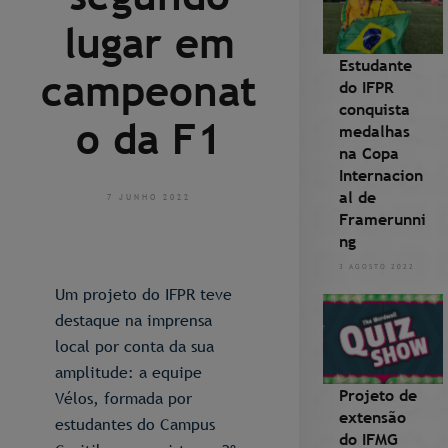
lugar em
Estudante
campeonat
do IFPR
conquista
o da F1
medalhas
na Copa
Internacion
al de
7 JUNHO 2022
Framerunni
ng
3 AGOSTO 2022
Um projeto do IFPR teve
destaque na imprensa
local por conta da sua
amplitude: a equipe
Projeto de
Vélos, formada por
extensão
estudantes do Campus
do IFMG