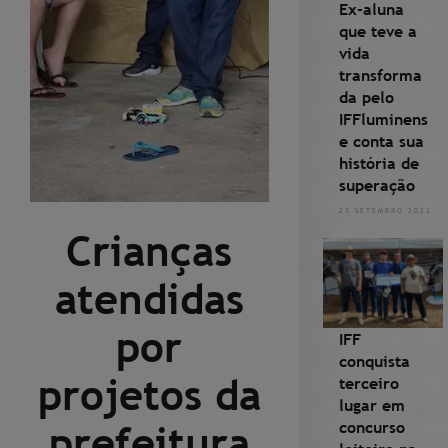
Ex-aluna
que teve a
vida
transforma
da pelo
IFFluminens
e conta sua
história de
superação
23 SETEMBRO 2022
Crianças
atendidas
por
IFF
conquista
projetos da
terceiro
lugar em
concurso
prefeitura