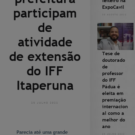
leiteiro na
ExpoCavil
participam
30 AGOSTO 2022
de
atividade
de extensão
Tese de
doutorado
do IFF
de
professor
do IFF
Itaperuna
Pádua é
eleita em
premiação
25 JULHO 2022
internacion
al como a
melhor do
ano
Parecia até uma grande
25 JULHO 2022