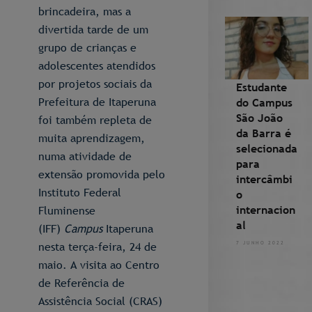
brincadeira, mas a
divertida tarde de um
grupo de crianças e
adolescentes atendidos
por projetos sociais da
Estudante
Prefeitura de Itaperuna
do Campus
São João
foi também repleta de
da Barra é
muita aprendizagem,
selecionada
numa atividade de
para
extensão promovida pelo
intercâmbi
Instituto Federal
o
internacion
Fluminense
al
(IFF)
Campus
Itaperuna
nesta terça-feira, 24 de
7 JUNHO 2022
maio. A visita ao Centro
de Referência de
Assistência Social (CRAS)