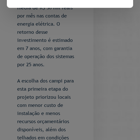
média de R$ 36 mil reais
por mês nas contas de
energia elétrica. O
retorno desse
investimento é estimado
em 7 anos, com garantia
de operação dos sistemas
por 25 anos.
A escolha dos campi para
esta primeira etapa do
projeto priorizou locais
com menor custo de
instalação e menos
recursos orçamentários
disponíveis, além dos
telhados em condições