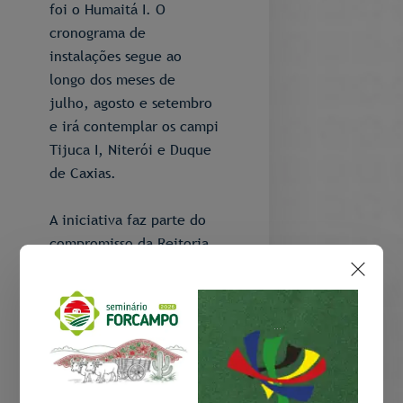
foi o Humaitá I. O
cronograma de
instalações segue ao
longo dos meses de
julho, agosto e setembro
e irá contemplar os campi
Tijuca I, Niterói e Duque
de Caxias.
A iniciativa faz parte do
compromisso da Reitoria
com a preservação do
meio ambiente e a
eficiência no uso dos
...
recursos públicos. A
energia solar, gerada a
partir da luz do sol, é