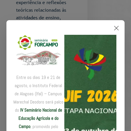
experiência e reflexões
teóricas relacionadas às
atividades de ensino,
pesquisa e extensão
desenvolvidas nos
Institutos Federais, nos
...
Centros Federais de
Educação Tecnológica
(CEFETs) e no Colégio
Pedro II.
Entre os dias 19 e 21 de
agosto, o Instituto Federal
Também será permitida a
autoria compartilhada
de Alagoas (Ifal) – Campus
com orientandos e ex-
Marechal Deodoro será palco
orientandos, desde que
do
IV Seminário Nacional de
os textos abordem
Educação Agrícola e do
experiências de ensino,
Campo
, promovido pelo